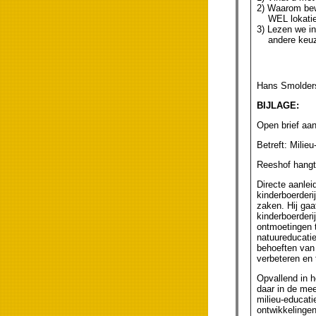
2) Waarom bewe
WEL lokaties
3) Lezen we in
andere keuzes
Hans Smolders,
BIJLAGE:
Open brief aan
Betreft: Milie
Reeshof hangt
Directe aanle
kinderboerderi
zaken. Hij gaa
kinderboerderi
ontmoetingen t
natuureducatie
behoeften van 
verbeteren en 
Opvallend in h
daar in de mee
milieu-educati
ontwikkelingen