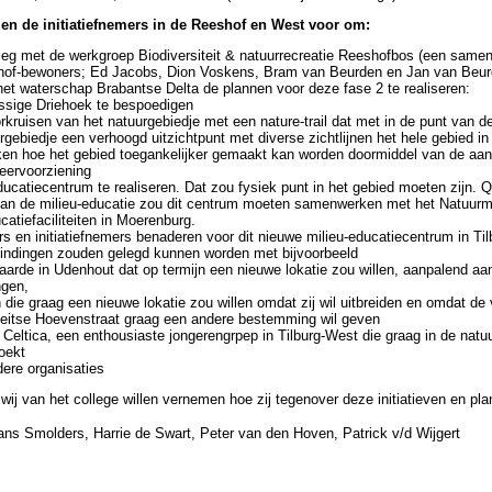
len de initiatiefnemers in de Reeshof en West voor om:
leg met de werkgroep Biodiversiteit & natuurrecreatie Reeshofbos (een same
f-bewoners; Ed Jacobs, Dion Voskens, Bram van Beurden en Jan van Beurd
t waterschap Brabantse Delta de plannen voor deze fase 2 te realiseren:
ssige Driehoek te bespoedigen
orkruisen van het natuurgebiedje met een nature-trail dat met in de punt van d
ebiedje een verhoogd uitzichtpunt met diverse zichtlijnen het hele gebied in
ken hoe het gebied toegankelijker gemaakt kan worden doormiddel van de aan
ervoorziening
ducatiecentrum te realiseren. Dat zou fysiek punt in het gebied moeten zijn. 
van de milieu-educatie zou dit centrum moeten samenwerken met het Natuu
atiefaciliteiten in Moerenburg.
s en initiatiefnemers benaderen voor dit nieuwe milieu-educatiecentrum in Ti
bindingen zouden gelegd kunnen worden met bijvoorbeeld
aarde in Udenhout dat op termijn een nieuwe lokatie zou willen, aanpalend aan
gen,
die graag een nieuwe lokatie zou willen omdat zij wil uitbreiden en omdat de 
eitse Hoevenstraat graag een andere bestemming wil geven
Celtica, een enthousiaste jongerengrpep in Tilburg-West die graag in de natu
oekt
ere organisaties
ij van het college willen vernemen hoe zij tegenover deze initiatieven en pl
ns Smolders, Harrie de Swart, Peter van den Hoven, Patrick v/d Wijgert