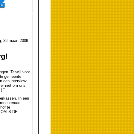
art 2009
rg!
ngen. Terwijl voor
t de gemeente
n een interview:
ver niet om ons
).”
erkassen. In een
gemeenteraad
hof te
, ZOALS DE