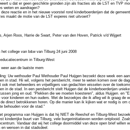
ert u dat er geen geschikte gronden zijn als fracties als de LST en TVP mo
 weten en aandragen?
 deze reactie en in het nieuwe voorstel rond kinderboerderijen dat de gemeen
 maakt de motie van de LST experes niet uitvoert?
 Arjen Roos, Harrie de Swart, Peter van den Hoven, Patrick v/d Wijgert
 het college van b&w van Tilburg 24 juni 2008
u-educatiecentrum in Tilburg-West
 weer aan de laatste mem
iding: Uw wethouder Paul Wethouder Paul Huijgen bezoekt deze week een aan
jen in stad. Hii wil, volgens het persbericht, meer te weten komen over de dag
t ook met beheerders en vrijwilligers van gedachten wisselen over de toekom
jen in de stad. In een persbericht stelt Huijgen dat de kinderboerderijen unieke
ussen jong en oud. “Plekken die we moeten koesteren", aldus Huijgen. en "Er
 voor kinderen en hun ouders. Met de bezoekjes die ik afleg wil ik graag de 
de direct betrokkenen horen. Op die manier kan ik kijken wat er nodig is om d
te behouden voor de stad."
et programma van Huijgen is dat hij NIET de Reeshof en Tilburg-West bezoekt
st kinderrijke buurt van Tilburg, vele burgerinitiatieven worden ontplooid. Zoa
ecentrum. Vandaar dat wij het college doormiddel van deze open brief willen w
 en wensen in dat stadsdeel.