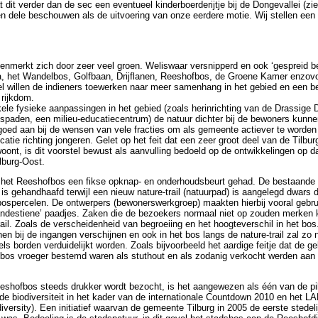
 dit verder dan de sec een eventueel kinderboerderijtje bij de Dongevallei (zie
en dele beschouwen als de uitvoering van onze eerdere motie. Wij stellen een
enmerkt zich door zeer veel groen. Weliswaar versnipperd en ook ‘gespreid be
 het Wandelbos, Golfbaan, Drijflanen, Reeshofbos, de Groene Kamer enzovo
el willen de indieners toewerken naar meer samenhang in het gebied en een be
rijkdom.
le fysieke aanpassingen in het gebied (zoals herinrichting van de Drassige 
tspaden, een milieu-educatiecentrum) de natuur dichter bij de bewoners kunn
 goed aan bij de wensen van vele fracties om als gemeente actiever te worden
catie richting jongeren. Gelet op het feit dat een zeer groot deel van de Tilbur
oont, is dit voorstel bewust als aanvulling bedoeld op de ontwikkelingen op da
lburg-Oost.
 het Reeshofbos een fikse opknap- en onderhoudsbeurt gehad. De bestaande
 is gehandhaafd terwijl een nieuw nature-trail (natuurpad) is aangelegd dwars 
ospercelen. De ontwerpers (bewonerswerkgroep) maakten hierbij vooral gebru
andestiene’ paadjes. Zaken die de bezoekers normaal niet op zouden merken 
rail. Zoals de verscheidenheid van begroeiing en het hoogteverschil in het bo
jnen bij de ingangen verschijnen en ook in het bos langs de nature-trail zal zo
ls borden verduidelijkt worden. Zoals bijvoorbeeld het aardige feitje dat de 
fbos vroeger bestemd waren als stuthout en als zodanig verkocht werden aan
eshofbos steeds drukker wordt bezocht, is het aangewezen als één van de pi
 de biodiversiteit in het kader van de internationale Countdown 2010 en het LA
diversity). Een initiatief waarvan de gemeente Tilburg in 2005 de eerste stedeli