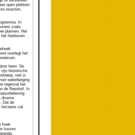
jk te versterken
meer open plekken
rse insecten,
programma. In
euners zoals
we plannen. Het
 het hierboven
iehoek
ent overlegt het
erwerven.
door heen. De
 zijn historische
ntwerp, niet in
voor waterberging
re regenval het
n de Reeshof. In
natuurbeleving
 diverse
n. Dat de
6 hectares zal
e hoek
er tussen
aranda.