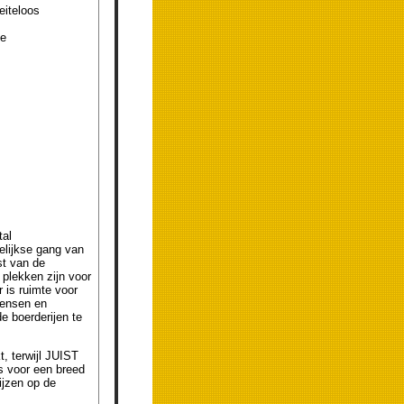
eiteloos
te
tal
elijkse gang van
st van de
 plekken zijn voor
 is ruimte voor
wensen en
e boerderijen te
, terwijl JUIST
ls voor een breed
ijzen op de