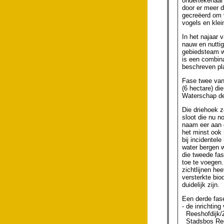
ondertekenaar 
door er meer d
gecreëerd om v
vogels en klei
In het najaar 
nauw en nuttig
gebiedsteam w
is een combina
beschreven pla
Fase twee van 
(6 hectare) di
Waterschap de
Die driehoek 
sloot die nu no
naam eer aan g
het minst ook
bij incidentel
water bergen 
die tweede fas
toe te voegen.
zichtlijnen he
versterkte bio
duidelijk zijn.
Een derde fase
- de inrichtin
Reeshofdijk/Zw
Stadsbos Rees