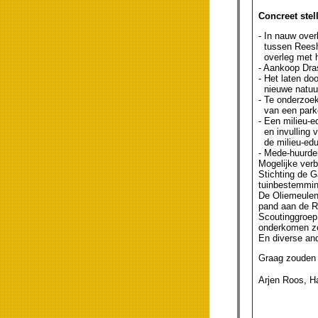
Concreet stel
- In nauw over
tussen Reesho
overleg met he
- Aankoop Dra
- Het laten do
nieuwe natuurg
- Te onderzoe
van een parke
- Een milieu-e
en invulling 
de milieu-educ
- Mede-huurder
Mogelijke ver
Stichting de G
tuinbestemmin
De Oliemeulen 
pand aan de R
Scoutinggroep 
onderkomen z
En diverse and
Graag zouden w
Arjen Roos, Ha