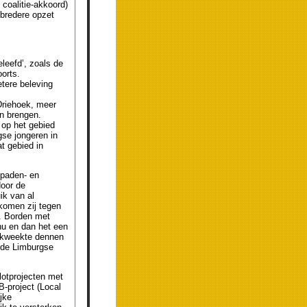
 coalitie-akkoord)
 bredere opzet
leefd’, zoals de
orts.
tere beleving
Driehoek, meer
en brengen.
 op het gebied
gse jongeren in
t gebied in
 paden- en
door de
ik van al
komen zij tegen
s. Borden met
 nu en dan het een
gekweekte dennen
 de Limburgse
lotprojecten met
B-project (Local
jke