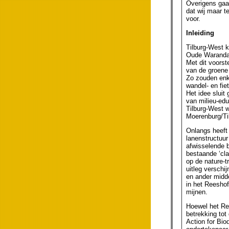
Overigens gaat
dat wij maar t
voor.
Inleiding
Tilburg-West k
Oude Waranda,
Met dit voorst
van de groene 
Zo zouden enke
wandel- en fie
Het idee sluit
van milieu-edu
Tilburg-West w
Moerenburg/Ti
Onlangs heeft
lanenstructuur
afwisselende b
bestaande ‘cl
op de nature-t
uitleg verschi
en ander midde
in het Reesho
mijnen.
Hoewel het Re
betrekking tot
Action for Bio