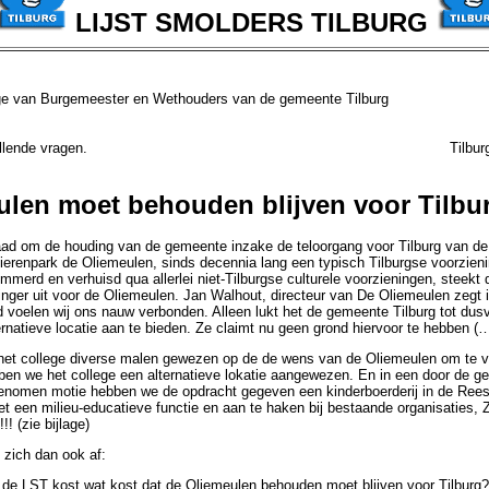
LIJST SMOLDERS TILBURG
ge van Burgemeester en Wethouders van de gemeente Tilburg
t: Aanvullende vragen. Tilburg, 28 ma
ulen moet behouden blijven voor Tilbu
ad om de houding van de gemeente inzake de teloorgang voor Tilburg van de
dierenpark de Oliemeulen, sinds decennia lang een typisch Tilburgse voorzieni
immerd en verhuisd qua allerlei niet-Tilburgse culturele voorzieningen, steek
inger uit voor de Oliemeulen. Jan Walhout, directeur van De Oliemeulen zegt i
 voelen wij ons nauw verbonden. Alleen lukt het de gemeente Tilburg tot dus
rnatieve locatie aan te bieden. Ze claimt nu geen grond hiervoor te hebben (…
het college diverse malen gewezen op de de wens van de Oliemeulen om te v
ben we het college een alternatieve lokatie aangewezen. En in een door de 
nomen motie hebben we de opdracht gegeven een kinderboerderij in de Rees
t een milieu-educatieve functie en aan te haken bij bestaande organisaties
 (zie bijlage)
zich dan ook af:
 de LST kost wat kost dat de Oliemeulen behouden moet blijven voor Tilburg?