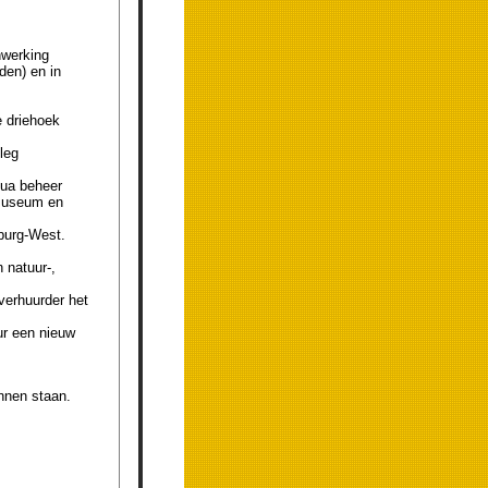
nwerking
en) en in
e driehoek
leg
Qua beheer
rmuseum en
lburg-West.
 natuur-,
verhuurder het
ur een nieuw
annen staan.