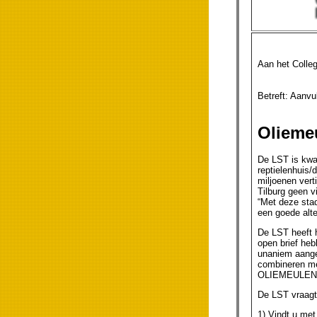
Aan het Colle
Betref
Olieme
De LST is kwa
reptielenhuis/
miljoenen vert
Tilburg geen v
“Met deze stad
een goede alte
De LST heeft 
open brief heb
unaniem aange
combineren me
OLIEMEULEN!!!
De LST vraagt 
1) Vindt u met