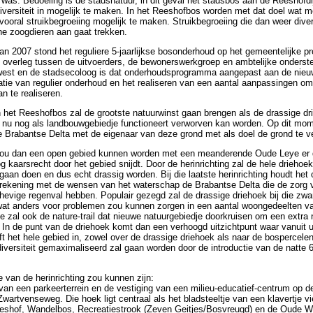
was. Bedoeling is de stadsnatuur, in dit geval het stadsbos aan de Reeshofdi
iversiteit in mogelijk te maken. In het Reeshofbos worden met dat doel wat 
ooral struikbegroeiing mogelijk te maken. Struikbegroeiing die dan weer dive
ne zoogdieren aan gaat trekken.
van 2007 stond het reguliere 5-jaarlijkse bosonderhoud op het gemeentelijke 
 overleg tussen de uitvoerders, de bewonerswerkgroep en ambtelijke onderst
est en de stadsecoloog is dat onderhoudsprogramma aangepast aan de nieu
tie van regulier onderhoud en het realiseren van een aantal aanpassingen om
n te realiseren.
het Reeshofbos zal de grootste natuurwinst gaan brengen als de drassige dr
e nu nog als landbouwgebiedje functioneert verworven kan worden. Op dit mom
 Brabantse Delta met de eigenaar van deze grond met als doel de grond te v
zou dan een open gebied kunnen worden met een meanderende Oude Leye er 
g kaarsrecht door het gebied snijdt. Door de herinrichting zal de hele driehoek
aan doen en dus echt drassig worden. Bij die laatste herinrichting houdt het o
 rekening met de wensen van het waterschap de Brabantse Delta die de zorg 
e hevige regenval hebben. Populair gezegd zal de drassige driehoek bij die zwa
wat anders voor problemen zou kunnen zorgen in een aantal woongedeelten va
e zal ook de nature-trail dat nieuwe natuurgebiedje doorkruisen om een extra 
 In de punt van de driehoek komt dan een verhoogd uitzichtpunt waar vanuit u
eft het hele gebied in, zowel over de drassige driehoek als naar de bospercele
diversiteit gemaximaliseerd zal gaan worden door de introductie van de natte 
 van de herinrichting zou kunnen zijn:
g van een parkeerterrein en de vestiging van een milieu-educatief-centrum op d
artvenseweg. Die hoek ligt centraal als het bladsteeltje van een klavertje vi
hof, Wandelbos, Recreatiestrook (Zeven Geitjes/Bosvreugd) en de Oude W