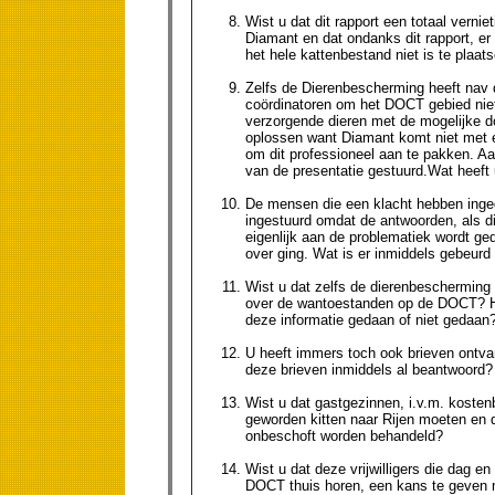
Wist u dat dit rapport een totaal vern
Diamant en dat ondanks dit rapport, er
het hele kattenbestand niet is te plaat
Zelfs de Dierenbescherming heeft nav d
coördinatoren om het DOCT gebied niet
verzorgende dieren met de mogelijke doo
oplossen want Diamant komt niet met e
om dit professioneel aan te pakken. Aa
van de presentatie gestuurd.Wat heeft 
De mensen die een klacht hebben ingedi
ingestuurd omdat de antwoorden, als di
eigenlijk aan de problematiek wordt ge
over ging. Wat is er inmiddels gebeu
Wist u dat zelfs de dierenbescherming
over de wantoestanden op de DOCT? Heb
deze informatie gedaan of niet gedaan
U heeft immers toch ook brieven ontv
deze brieven inmiddels al beantwoord?
Wist u dat gastgezinnen, i.v.m. koste
geworden kitten naar Rijen moeten e
onbeschoft worden behandeld?
Wist u dat deze vrijwilligers die dag en
DOCT thuis horen, een kans te geven m