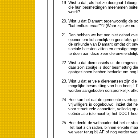
Wist u dat, als het zo doorgaat Tilbur
die hun besmettingen meenemen buiten
wordt?
Wist u dat Diamant tegenwoordig de soc
"kattenfluisteraar"?? (Waar zijn we nu 
Dan hebben we het nog niet gehad over 
openen om lichamelijk en geestelijk geh
de onkunde van Diamant omdat dit onver
sociale beesten zitten en ernstige on
te doen aan deze zeer dieronvriendelijk
Wist u dat dierenasiels uit de omgev
daar zo'n zooitje is door besmetting d
gastgezinnen hebben bedankt om nog la
Wist u dat er vele dierenartsen zijn d
mogelijke besmetting van hun bedrijf. 
worden aangeboden oorspronkelijk afk
Hoe kan het dat de gemeente overtuigd 
vrijwilligers is opgebouwd, inziet dat 
voor structurele capaciteit, volledig o
coördinatie (die nooit bij het DOCT he
Hoe denkt de wethouder dat het er str
Het laat zich raden, binnen enkele maa
we weer terug bij AF of nog verder weg