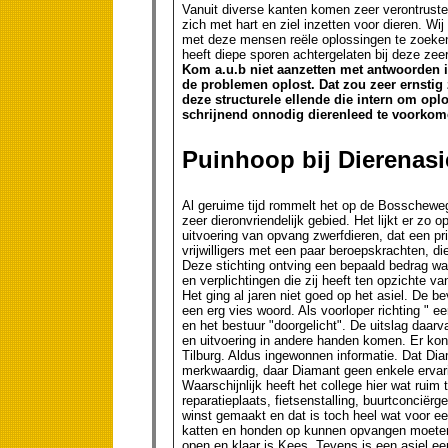
Vanuit diverse kanten komen zeer verontrustend
zich met hart en ziel inzetten voor dieren. W
met deze mensen reële oplossingen te zoeken. 
heeft diepe sporen achtergelaten bij deze zeer
Kom a.u.b niet aanzetten met antwoorden 
de problemen oplost. Dat zou zeer ernstig 
deze structurele ellende die intern om op
schrijnend onnodig dierenleed te voorkom
Puinhoop bij Dierenas
Al geruime tijd rommelt het op de Bosscheweg
zeer dieronvriendelijk gebied. Het lijkt er zo
uitvoering van opvang zwerfdieren, dat een p
vrijwilligers met een paar beroepskrachten, d
Deze stichting ontving een bepaald bedrag w
en verplichtingen die zij heeft ten opzichte 
Het ging al jaren niet goed op het asiel. De b
een erg vies woord. Als voorloper richting " e
en het bestuur "doorgelicht". De uitslag daa
en uitvoering in andere handen komen. Er kon
Tilburg. Aldus ingewonnen informatie. Dat Di
merkwaardig, daar Diamant geen enkele ervari
Waarschijnlijk heeft het college hier wat rui
reparatieplaats, fietsenstalling, buurtconciërge
winst gemaakt en dat is toch heel wat voor e
katten en honden op kunnen opvangen moeten 
open en klaar is Kees. Tevens is een asiel e