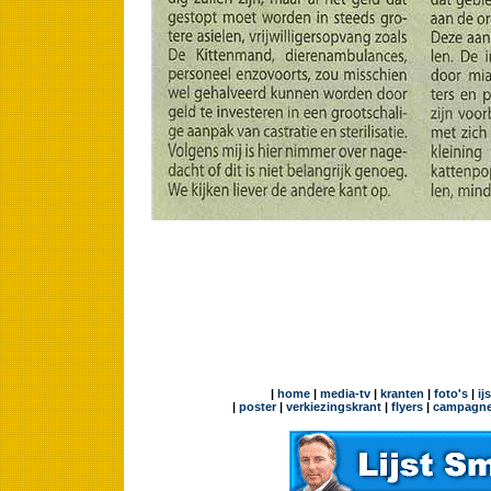
|
home
|
media-tv
|
kranten
|
foto's
|
ij
|
poster
|
verkiezingskrant
|
flyers
|
campagne