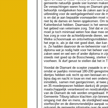
gemeente natuurlijk goede sier kunnen maken
De verwachtingen waren hoog en Diamant ging
behoorlijk rondgekeken hoe de zaken aan te p
uitbreiding voor de werkgelegenheid voor de m
is en dat je aan bepaalde voorwaarden moet v
niet bij de dames en heren opgekomen. Om t
Kattenbesluit hebben. Daarnaast is het wensel
het gebied van veterinaire zorg. Stel dat er z
moet je toch minimaal weten hoe daar mee om 
hoe zorg je voor de achterblijvende dieren, wel
Welke schoonmaak en ontsmettingsmiddelen m
het erge is, als je dat niet goed doet, dan kan
is. Ze hadden daarvoor de ex-beheerster van he
diploma wat je nodig hebt voor het beheer va
zaken weet en wel een of ander diploma in zij
steeds niet goed op de Bosscheweg, sterker no
voorheen. Ik durf gerust te stellen dat het in T
Voordat de Diamant de scepter zwaaide is er do
omdat er jaarlijks minimaal 180-200 geregist
diertjes hebben ook recht op een bestaan en da
bijna dag en nacht in touw en met een ondersc
inmiddels, samen met gastgezinnen, al twee j
en 35 moederpoezen hebben dankzij dit projec
maatschappelijk verantwoord en noodzakelijk
van de Diamant de nek worden omgedraaid. Het
Gemeente Tilburg talloze klachten zijn binne
omgang met dier en mens, de slordigheid waar
sterftecijfer en de dieronvriendelijke aanpa
ontvangt de gemeente informatie over de wanto