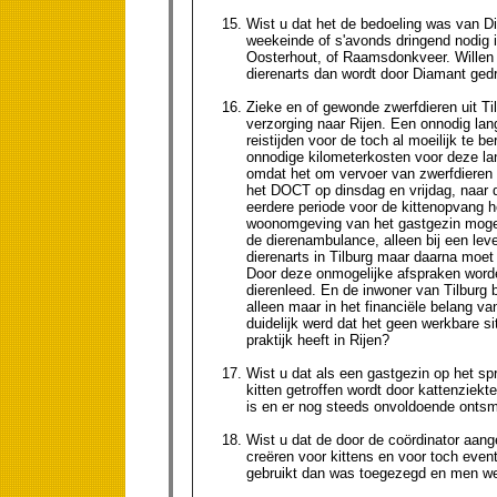
Wist u dat het de bedoeling was van Di
weekeinde of s'avonds dringend nodig is
Oosterhout, of Raamsdonkveer. Willen z
dierenarts dan wordt door Diamant gedr
Zieke en of gewonde zwerfdieren uit T
verzorging naar Rijen. Een onnodig lan
reistijden voor de toch al moeilijk te 
onnodige kilometerkosten voor deze lan
omdat het om vervoer van zwerfdieren 
het DOCT op dinsdag en vrijdag, naar de
eerdere periode voor de kittenopvang h
woonomgeving van het gastgezin mogeli
de dierenambulance, alleen bij een leve
dierenarts in Tilburg maar daarna moet
Door deze onmogelijke afspraken worde
dierenleed. En de inwoner van Tilburg be
alleen maar in het financiële belang 
duidelijk werd dat het geen werkbare 
praktijk heeft in Rijen?
Wist u dat als een gastgezin op het spr
kitten getroffen wordt door kattenziek
is en er nog steeds onvoldoende ontsm
Wist u dat de door de coördinator aang
creëren voor kittens en voor toch even
gebruikt dan was toegezegd en men wei