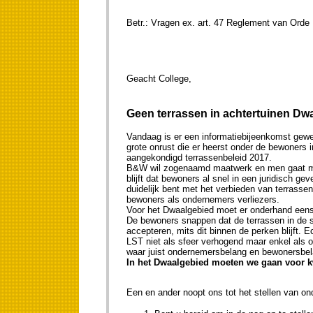
Betr.: Vragen ex. art. 47 Reglem
Geacht C
Geen terrassen in achtertuinen Dw
Vandaag is er een informatiebijeenkomst gewee
grote onrust die er heerst onder de bewoners
aangekondigd terrassenbeleid 2017.
B&W wil zogenaamd maatwerk en men gaat met
blijft dat bewoners al snel in een juridisch g
duidelijk bent met het verbieden van terrasse
bewoners als ondernemers verliezers.
Voor het Dwaalgebied moet er onderhand eens
De bewoners snappen dat de terrassen in de st
accepteren, mits dit binnen de perken blijft. E
LST niet als sfeer verhogend maar enkel als 
waar juist ondernemersbelang en bewonersbela
In het Dwaalgebied moeten we gaan voor kwa
Een en ander noopt ons tot het stellen van on