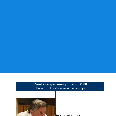
Raadsvergadering
18 april 2008
Debat LST val college 1e termijn
Fractievoorzitter