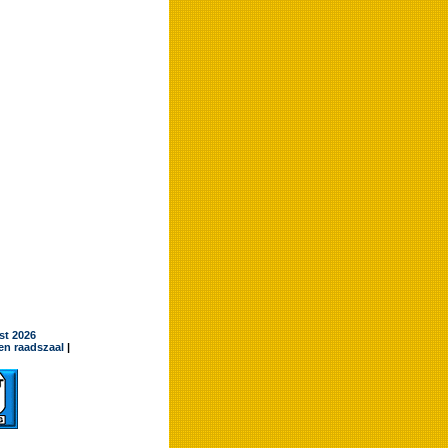
jst 2026
en raadszaal
|