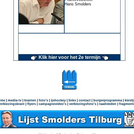
Hans Smolders
Klik hier voor het 2e termijn
ome
|
media-tv
|
kranten
|
foto's
|
ijshockey
|
links
|
contact
|
burgerprogramma
|
kiesli
verkiezingskrant
|
flyers
|
campagnevideo's
|
verkiezingsfoto's
|
raadsleden
|
fragment