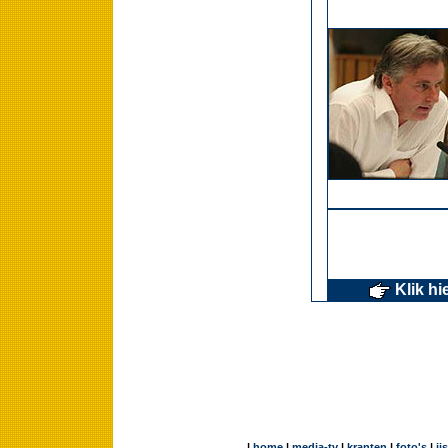
Klik hi
|
home
|
media-tv
|
kranten
|
foto's
|
ij