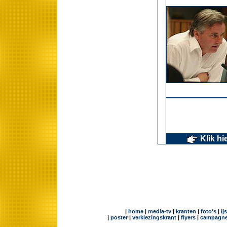
Klik hi
|
home
|
media-tv
|
kranten
|
foto's
|
ij
|
poster
|
verkiezingskrant
|
flyers
|
campagne